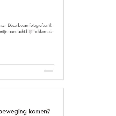
lans... Deze boom fotografeer ik
mijn aandacht blijft trekken als
n beweging komen?