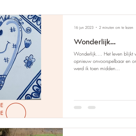
16 jun 2023
2 minuten om te lezen
Wonderlijk...
Wonderlijk…. Het leven blijkt 
opnieuw onvoorspelbaar en onv
werd ik toen midden...