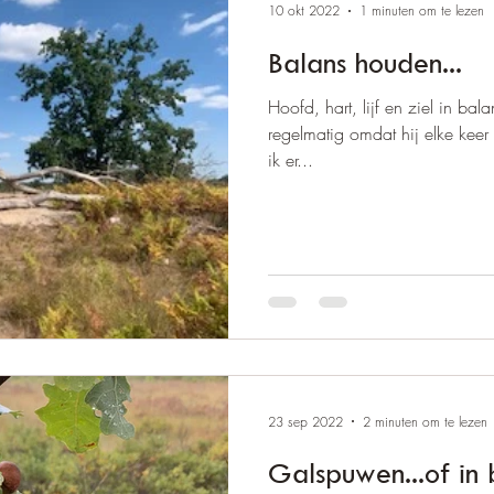
10 okt 2022
1 minuten om te lezen
Balans houden...
Hoofd, hart, lijf en ziel in ba
regelmatig omdat hij elke keer 
ik er...
23 sep 2022
2 minuten om te lezen
Galspuwen...of i