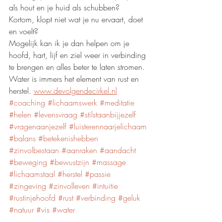
als hout en je huid als schubben?
Kortom, klopt niet wat je nu ervaart, doet 
en voelt?
Mogelijk kan ik je dan helpen om je 
hoofd, hart, lijf en ziel weer in verbinding 
te brengen en alles beter te laten stromen. 
Water is immers het element van rust en 
herstel. 
www.devolgendecirkel.nl
#coaching
#lichaamswerk
#meditatie
#helen
#levensvraag
#stilstaanbijjezelf
#vragenaanjezelf
#luisterennaarjelichaam
#balans
#betekenishebben
#zinvolbestaan
#aanraken
#aandacht
#beweging
#bewustzijn
#massage
#lichaamstaal
#herstel
#passie
#zingeving
#zinvolleven
#intuitie
#rustinjehoofd
#rust
#verbinding
#geluk
#natuur
#vis
#water