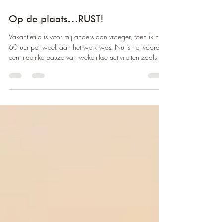
17 jul
1 minuten om te lezen
Op de plaats…RUST!
Vakantietijd is voor mij anders dan vroeger, toen ik nog
60 uur per week aan het werk was. Nu is het vooral
een tijdelijke pauze van wekelijkse activiteiten zoals
bijvoorbeeld het muziek maken bij de harmonie en de
fanfare waar ik lid van ben. Het aantal cliënten in mijn
praktijk is in deze periode ook wat minder. De
voorbereidingen van de muziek- en andere projecten
voor komende maanden en ook al voor 2027, lopen
gewoon door. Net als de opvangdagen van onze
kleinkinderen of