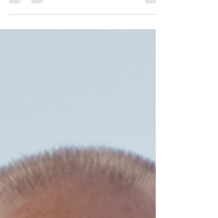
regelmatig boodschappenbriefjes die iemand heeft
verloren. Of ze iets zeggen over de...