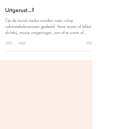
28 aug 2023
2 minuten om te lezen
Uitgerust...?
Op de social media worden weer volop
vakantiebelevenissen gedeeld. Verre reizen of lekker
dichtbij, mooie omgevingen, zon of te warm of...