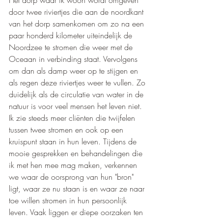
Het dorp waar ik woon wordt omgeven 
door twee riviertjes die aan de noordkant 
van het dorp samenkomen om zo na een 
paar honderd kilometer uiteindelijk de 
Noordzee te stromen die weer met de 
Oceaan in verbinding staat. Vervolgens 
om dan als damp weer op te stijgen en 
als regen deze riviertjes weer te vullen. Zo 
duidelijk als de circulatie van water in de 
natuur is voor veel mensen het leven niet. 
Ik zie steeds meer cliënten die twijfelen 
tussen twee stromen en ook op een 
kruispunt staan in hun leven. Tijdens de 
mooie gesprekken en behandelingen die 
ik met hen mee mag maken, verkennen 
we waar de oorsprong van hun "bron" 
ligt, waar ze nu staan is en waar ze naar 
toe willen stromen in hun persoonlijk 
leven. Vaak liggen er diepe oorzaken ten 