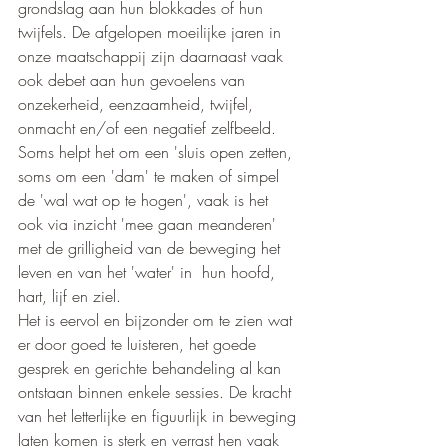
grondslag aan hun blokkades of hun 
twijfels. De afgelopen moeilijke jaren in 
onze maatschappij zijn daarnaast vaak 
ook debet aan hun gevoelens van 
onzekerheid, eenzaamheid, twijfel, 
onmacht en/of een negatief zelfbeeld.  
Soms helpt het om een 'sluis open zetten, 
soms om een 'dam' te maken of simpel 
de 'wal wat op te hogen', vaak is het 
ook via inzicht 'mee gaan meanderen' 
met de grilligheid van de beweging het 
leven en van het 'water' in  hun hoofd, 
hart, lijf en ziel.
Het is eervol en bijzonder om te zien wat 
er door goed te luisteren, het goede 
gesprek en gerichte behandeling al kan 
ontstaan binnen enkele sessies. De kracht 
van het letterlijke en figuurlijk in beweging 
laten komen is sterk en verrast hen vaak 