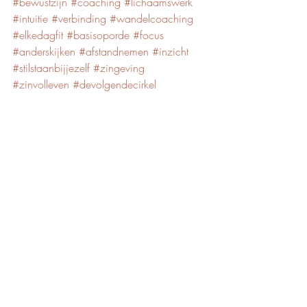
#bewustzijn
#coaching
#lichaamswerk
#intuitie
#verbinding
#wandelcoaching
#elkedagfit
#basisoporde
#focus
#anderskijken
#afstandnemen
#inzicht
#stilstaanbijjezelf
#zingeving
#zinvolleven
#devolgendecirkel