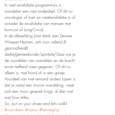
In veel revalidatie programma’s is 
wandelen een vast onderdeel. Of dit nu 
oncologie- of hart- en vaatrevalidatie is of 
actueler de revalidatie van mensen met 
burn-out of Long-Covid.
In de afbeelding (met dank aan Desiree 
Wierper
-Heijnen, arts voor arbeid & 
gezondheid& 
leefstijlgeneeskunde/sportarts)
 Daar zie je 
de voordelen van wandelen en de kracht 
ervan treffend weer gegeven. Of dit nu 
alleen is, met hond of in een groep. 
Voordeel van met iemand anders lopen is 
dat je naast een mooie wandeling, vaak 
ook een mooi gesprek krijgt, al dan niet 
met fijne stiltes.
So, put on your shoes and let’s walk!
#wandelen
#natuur
#beweging